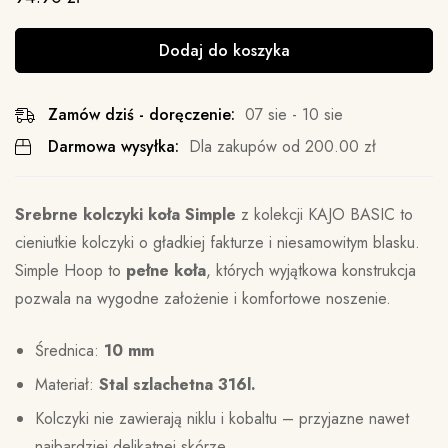
Dodaj do koszyka
Zamów dziś - doręczenie:
07 sie - 10 sie
Darmowa wysyłka:
Dla zakupów od
200.00
zł
Srebrne kolczyki koła Simple
z kolekcji KAJO BASIC to
cieniutkie kolczyki o gładkiej fakturze i niesamowitym blasku.
Simple Hoop to
pełne koła
, których wyjątkowa konstrukcja
pozwala na wygodne założenie i komfortowe noszenie.
Średnica:
10 mm
Materiał:
Stal szlachetna 316l.
Kolczyki nie zawierają niklu i kobaltu – przyjazne nawet
najbardziej delikatnej skórze.