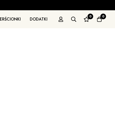
0
0
IERŚCIONKI
DODATKI