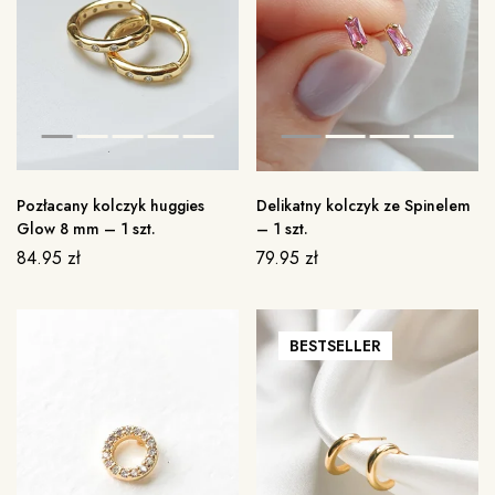
Pozłacany kolczyk huggies
Delikatny kolczyk ze Spinelem
Glow 8 mm – 1 szt.
– 1 szt.
84.95
zł
79.95
zł
BESTSELLER