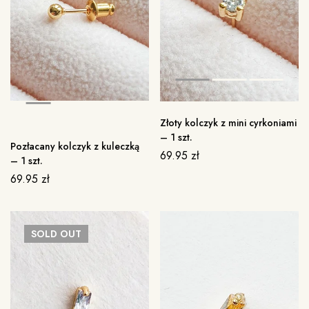
Złoty kolczyk z mini cyrkoniami
– 1 szt.
Pozłacany kolczyk z kuleczką
69.95
zł
– 1 szt.
69.95
zł
SOLD
OUT