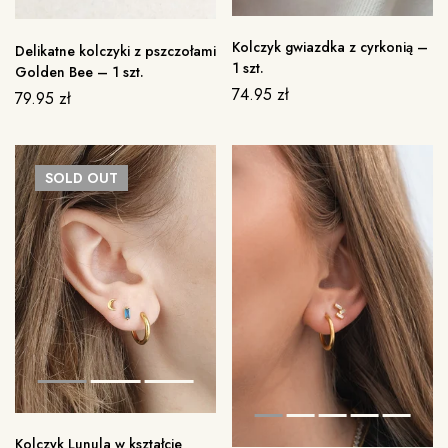
Kolczyk gwiazdka z cyrkonią –
Delikatne kolczyki z pszczołami
1 szt.
Golden Bee – 1 szt.
74.95
zł
79.95
zł
SOLD
OUT
Kolczyk Lunula w kształcie