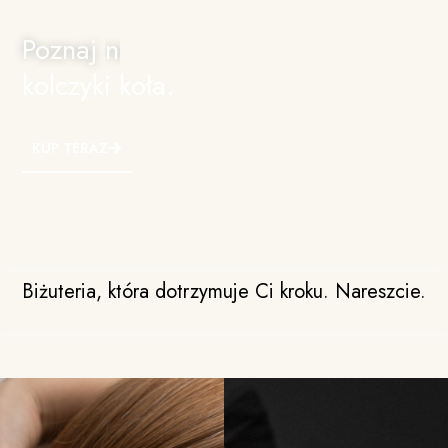
Poznaj
najtrwalsze
kolczyki koła.
KUP TERAZ
Biżuteria, która dotrzymuje Ci kroku.
Nareszcie.