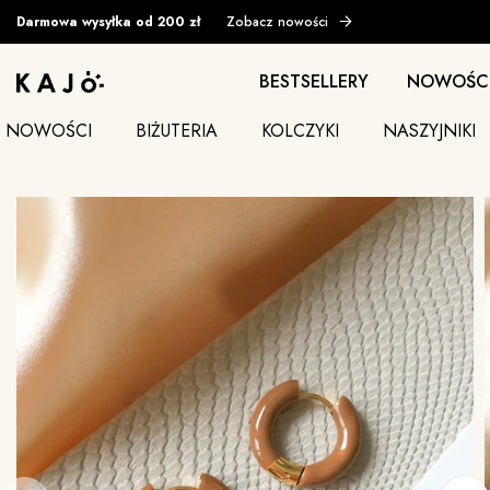
Darmowa wysyłka od 200 zł
Zobacz nowości
BESTSELLERY
NOWOŚC
NOWOŚCI
BIŻUTERIA
KOLCZYKI
NASZYJNIKI