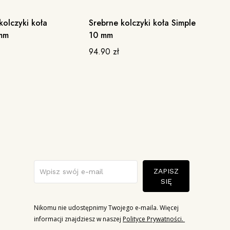
kolczyki koła
Srebrne kolczyki koła Simple
Po
LLER
BESTSELLER
 mm
10 mm
Cl
94.90
zł
19
ZAPISZ
SIĘ
Nikomu nie udostępnimy Twojego e-maila. Więcej
informacji znajdziesz w naszej
Polityce Prywatności.