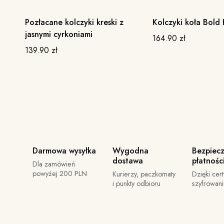
Pozłacane kolczyki kreski z
Kolczyki koła Bold
BESTSELLER
jasnymi cyrkoniami
164.90
zł
139.90
zł
Darmowa wysyłka
Wygodna
Bezpiec
dostawa
płatnośc
Dla zamówień
powyżej 200 PLN
Kurierzy, paczkomaty
Dzięki cert
i punkty odbioru
szyfrowan