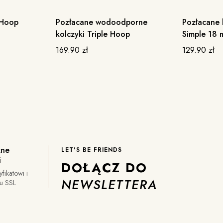
 Hoop
Pozłacane wodoodporne
Pozłacane 
BESTSELLER
BESTSE
kolczyki Triple Hoop
Simple 18
169.90
zł
129.90
zł
zne
LET'S BE FRIENDS
i
DOŁĄCZ DO
yfikatowi i
NEWSLETTERA
iu SSL