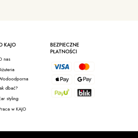
O KAJO
BEZPIECZNE
PŁATNOŚCI
O nas
Biżuteria
Wodoodporna
Jak dbać?
Ear styling
Praca w KAJO