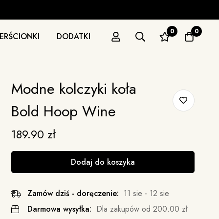
0
0
IERŚCIONKI
DODATKI
Modne kolczyki koła
Bold Hoop Wine
189.90
zł
Dodaj do koszyka
Zamów dziś - doręczenie:
11 sie - 12 sie
Darmowa wysyłka:
Dla zakupów od
200.00
zł