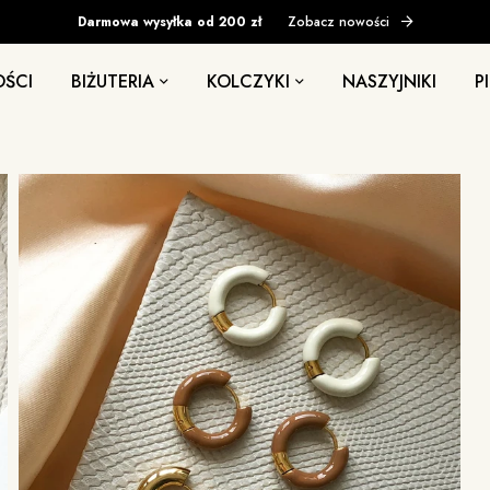
Darmowa wysyłka od 200 zł
Zobacz nowości
ŚCI
BIŻUTERIA
KOLCZYKI
NASZYJNIKI
P