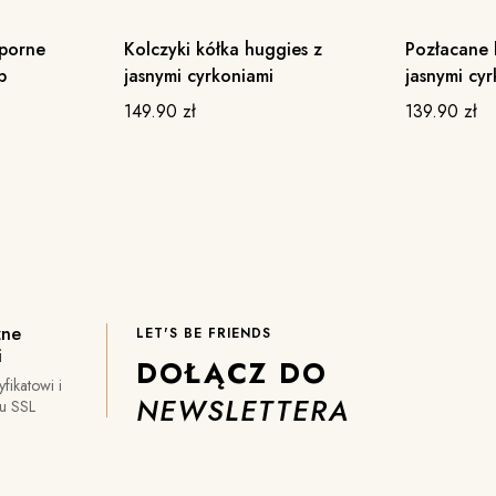
porne
Kolczyki kółka huggies z
Pozłacane k
BESTSELLER
p
jasnymi cyrkoniami
jasnymi cy
149.90
zł
139.90
zł
zne
LET'S BE FRIENDS
i
DOŁĄCZ DO
yfikatowi i
NEWSLETTERA
iu SSL