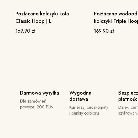
Pozłacane kolczyki koła
Pozłacane wodood
BESTSELLER
BESTSELLER
Classic Hoop | L
kolczyki Triple Hoo
169.90
zł
169.90
zł
Darmowa wysyłka
Wygodna
Bezpiec
dostawa
płatnośc
Dla zamówień
powyżej 200 PLN
Kurierzy, paczkomaty
Dzięki cert
i punkty odbioru
szyfrowan