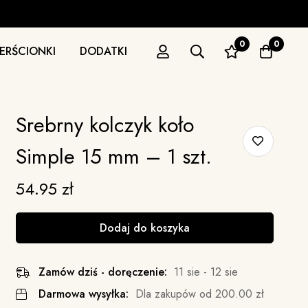
0
0
IERŚCIONKI
DODATKI
Srebrny kolczyk koło
Simple 15 mm – 1 szt.
54.95
zł
Dodaj do koszyka
Zamów dziś - doręczenie:
11 sie - 12 sie
Darmowa wysyłka:
Dla zakupów od
200.00
zł