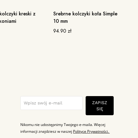
olczyki kreski z
Srebrne kolczyki koła Simple
Mo
BESTSELLER
rkoniami
10 mm
Ho
94.90
zł
18
ZAPISZ
SIĘ
Nikomu nie udostępnimy Twojego e-maila. Więcej
informacji znajdziesz w naszej
Polityce Prywatności.