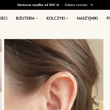
Darmowa wysyłka od 200 zł
Zobacz nowości
ŚCI
BIŻUTERIA
KOLCZYKI
NASZYJNIKI
P