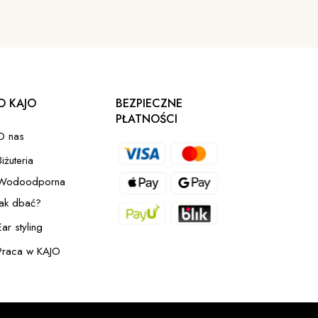
O KAJO
BEZPIECZNE
PŁATNOŚCI
O nas
Biżuteria
Wodoodporna
Jak dbać?
Ear styling
Praca w KAJO