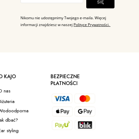
SIĘ
Nikomu nie udostępnimy Twojego e-maila. Więcej
informacji znajdziesz w naszej
Polityce Prywatności.
O KAJO
BEZPIECZNE
PŁATNOŚCI
O nas
Biżuteria
Wodoodporna
Jak dbać?
Ear styling