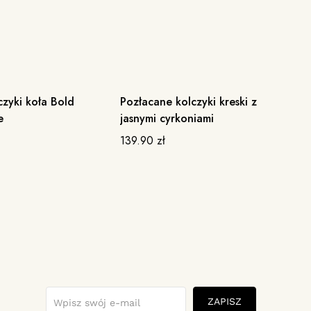
zyki koła Bold
Pozłacane kolczyki kreski z
De
e
jasnymi cyrkoniami
Sz
139.90
zł
15
ZAPISZ