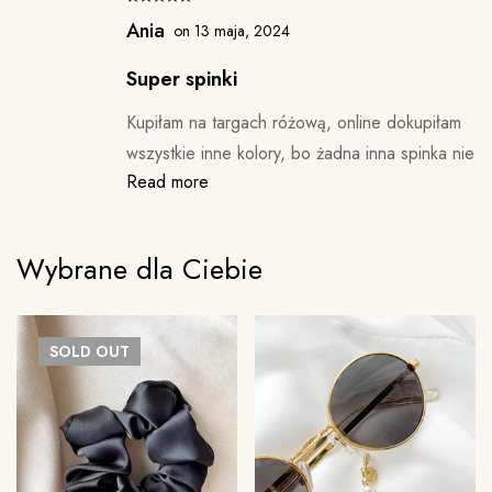
Ania
on 13 maja, 2024
Super spinki
Kupiłam na targach różową, online dokupiłam
wszystkie inne kolory, bo żadna inna spinka nie
Read more
trzyma mi tak dobrze włosów!! Polecam w
ciemno, zwłaszcza jak ktos nosi codziennie
spięte.
Wybrane dla Ciebie
SOLD
OUT